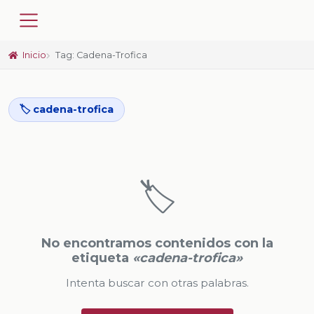
Inicio
Tag: Cadena-Trofica
🏷️ cadena-trofica
🏷️
No encontramos contenidos con la
etiqueta
«cadena-trofica»
Intenta buscar con otras palabras.