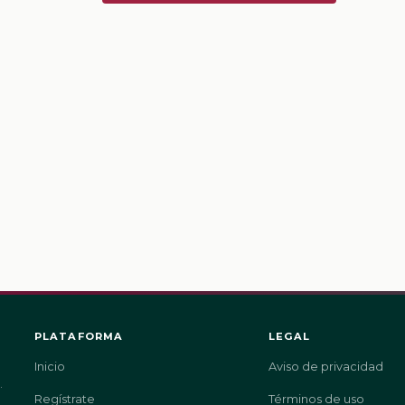
PLATAFORMA
LEGAL
Inicio
Aviso de privacidad
.
Regístrate
Términos de uso