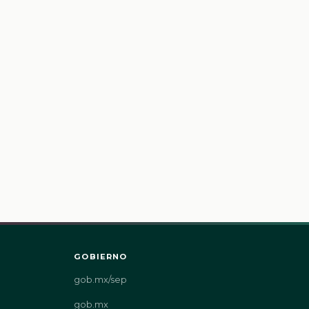
GOBIERNO
gob.mx/sep
gob.mx