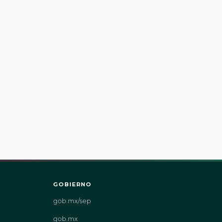
GOBIERNO
gob.mx/sep
gob.mx