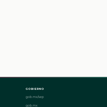
GOBIERNO
gob.mx/sep
gob.mx