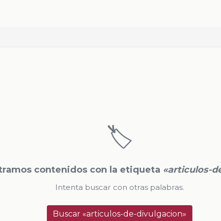
🏷️
ramos contenidos con la etiqueta
«articulos-d
Intenta buscar con otras palabras.
Buscar «articulos-de-divulgacion»