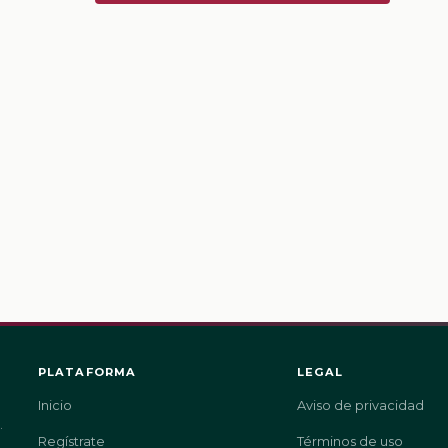
PLATAFORMA
LEGAL
Inicio
Aviso de privacidad
.
Regístrate
Términos de uso