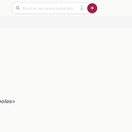
boles»