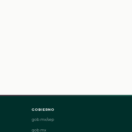
GOBIERNO
gob.mx/sep
gob.mx