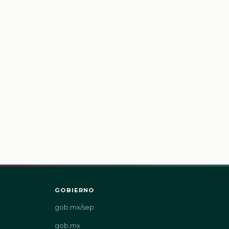
GOBIERNO
gob.mx/sep
gob.mx