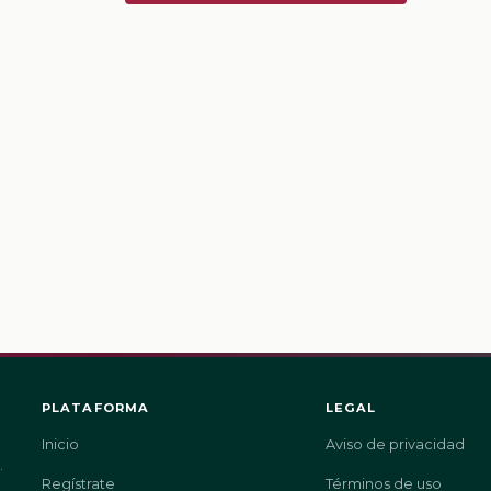
PLATAFORMA
LEGAL
Inicio
Aviso de privacidad
.
Regístrate
Términos de uso