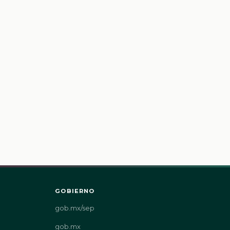
GOBIERNO
gob.mx/sep
gob.mx