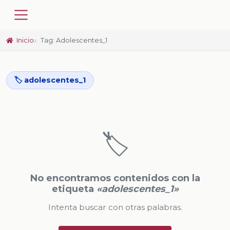
Inicio
Tag: Adolescentes_1
🏷️ adolescentes_1
🏷️
No encontramos contenidos con la
etiqueta
«adolescentes_1»
Intenta buscar con otras palabras.