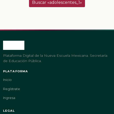
Buscar «adolescentes_1»
Plataforma Digital de la Nueva Escuela Mexicana. Secretaría
de Educación Pública.
PLATAFORMA
Inicio
Regístrate
Ingresa
LEGAL