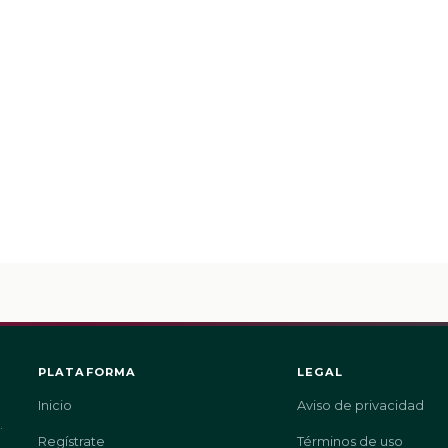
PLATAFORMA
LEGAL
Inicio
Aviso de privacidad
.
Regístrate
Términos de uso