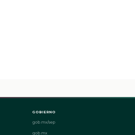
GOBIERNO
gob.mx/sep
gob.mx