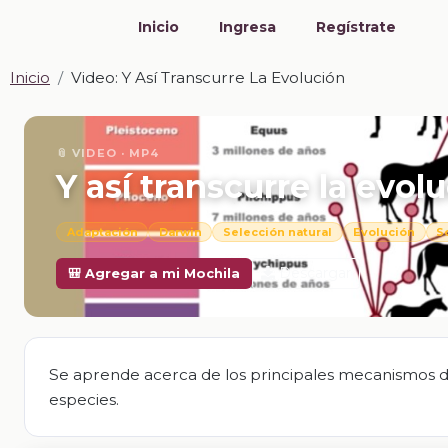
Inicio
Ingresa
Regístrate
Inicio
Video: Y Así Transcurre La Evolución
📎 VIDEO · MP4
Y así transcurre la evol
Adaptación
Darwin
Selección natural
Evolución
S
Descargar
🎒 Agregar a mi Mochila
Se aprende acerca de los principales mecanismos de 
especies.