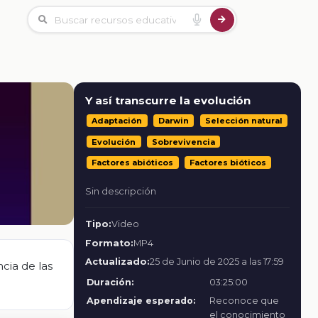
Y así transcurre la evolución
Adaptación
Darwin
Selección natural
Evolución
Sobrevivencia
Factores abióticos
Factores bióticos
Sin descripción
Tipo:
Video
Formato:
MP4
Actualizado:
25 de Junio de 2025 a las 17:59
cia de las
Duración:
03:25:00
Apendizaje esperado:
Reconoce que
el conocimiento