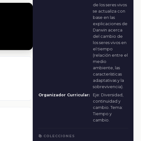
de los seres vivos
se actualiza con
base en las
explicaciones de
Darwin acerca
del cambio de
los seres vivos en
el tiempo
(relación entre el
medio
ambiente, las
características
adaptativas y la
sobrevivencia).
Organizador Curricular:
Eje: Diversidad,
continuidad y
cambio. Tema:
Tiempo y
cambio.
📚 COLECCIONES