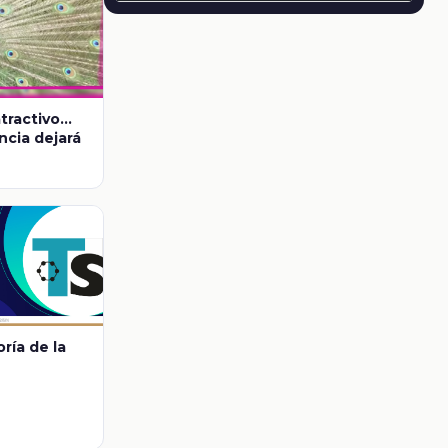
ractivo...
cia dejará
oría de la