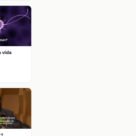
a vida
y?