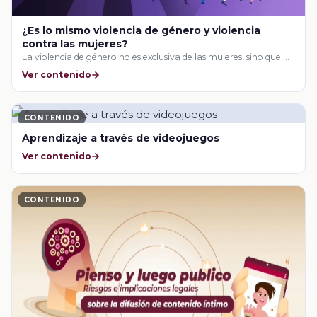
¿Es lo mismo violencia de género y violencia
contra las mujeres?
La violencia de género no es exclusiva de las mujeres, sino que …
Ver contenido
CONTENIDO
Aprendizaje a través de videojuegos
Ver contenido
CONTENIDO