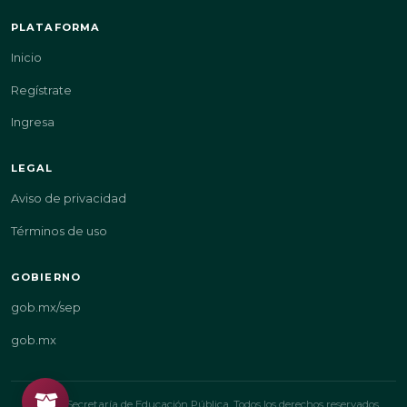
PLATAFORMA
Inicio
Regístrate
Ingresa
LEGAL
Aviso de privacidad
Términos de uso
GOBIERNO
gob.mx/sep
gob.mx
© 2026 Secretaría de Educación Pública. Todos los derechos reservados.