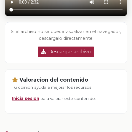
Si el archivo no se puede visualizar en el navegador,
descárgalo directamente:
Descargar archivo
Valoracion del contenido
Tu opinion ayuda a mejorar los recursos
Inicia sesion
para valorar este contenido.