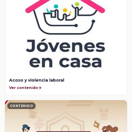
Acoso y violencia laboral
Ver contenido
CONTENIDO