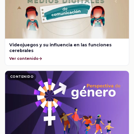
Videojuegos y su influencia en las funciones
cerebrales
Ver contenido
CONTENIDO