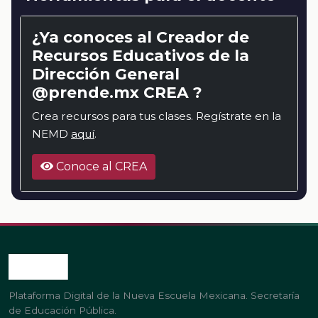
¿Ya conoces al Creador de
Recursos Educativos de la
Dirección General
@prende.mx CREA ?
Crea recursos para tus clases. Regístrate en la
NEMD
aquí
.
Conoce al CREA
Plataforma Digital de la Nueva Escuela Mexicana. Secretaría
de Educación Pública.