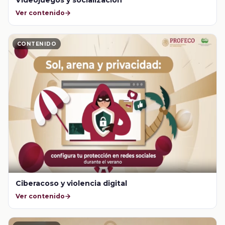
Ver contenido
CONTENIDO
Ciberacoso y violencia digital
Ver contenido