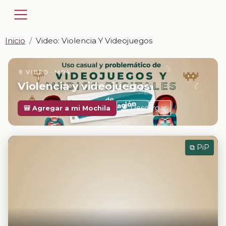
Inicio
Video: Violencia Y Videojuegos
📎 VIDEO · MP4
Violencia y videojuegos
Descargar
🎒 Agregar a mi Mochila
⧉ PiP