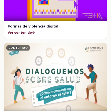
Formas de violencia digital
Ver contenido
CONTENIDO