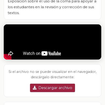
Exposición sobre el uso de la coma para apoyar a
los estudiantes en la revisión y corrección de sus
textos.
Si el archivo no se puede visualizar en el navegador,
descárgalo directamente:
Descargar archivo