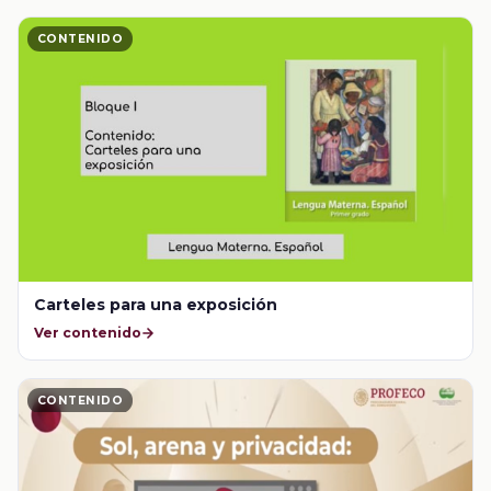
CONTENIDO
Carteles para una exposición
Ver contenido
CONTENIDO