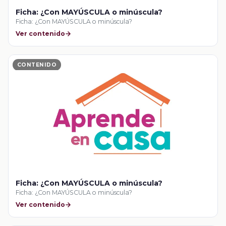
Ficha: ¿Con MAYÚSCULA o minúscula?
Ficha: ¿Con MAYÚSCULA o minúscula?
Ver contenido
CONTENIDO
Ficha: ¿Con MAYÚSCULA o minúscula?
Ficha: ¿Con MAYÚSCULA o minúscula?
Ver contenido