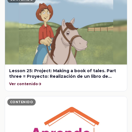
Lesson 25: Project: Making a book of tales. Part
three = Proyecto: Realización de un libro de
cuentos. Tercera parte
Ver contenido
CONTENIDO