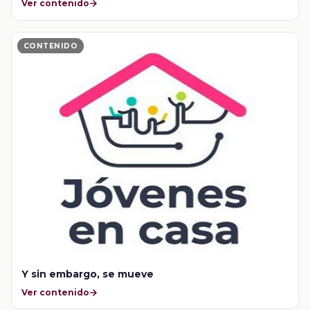
Ver contenido
CONTENIDO
Y sin embargo, se mueve
Ver contenido