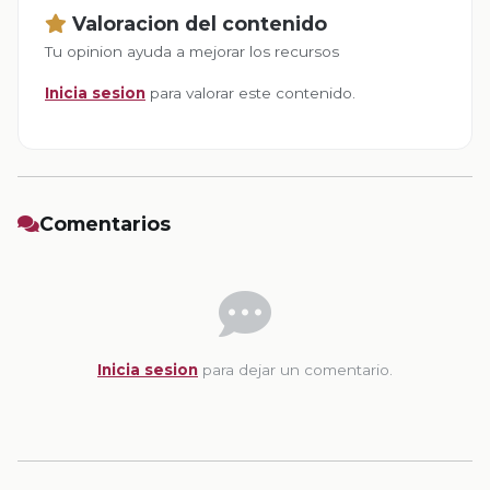
Valoracion del contenido
Tu opinion ayuda a mejorar los recursos
Inicia sesion
para valorar este contenido.
Comentarios
Inicia sesion
para dejar un comentario.