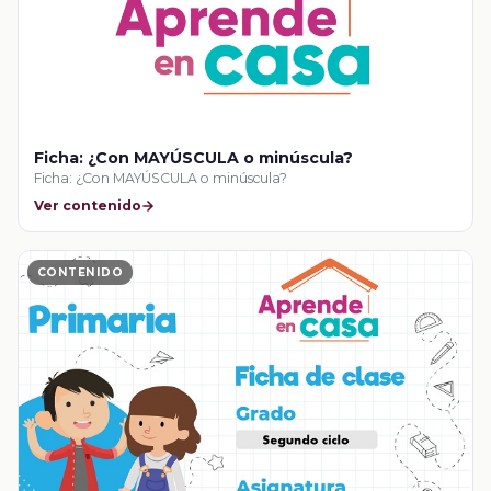
Ficha: ¿Con MAYÚSCULA o minúscula?
Ficha: ¿Con MAYÚSCULA o minúscula?
Ver contenido
CONTENIDO