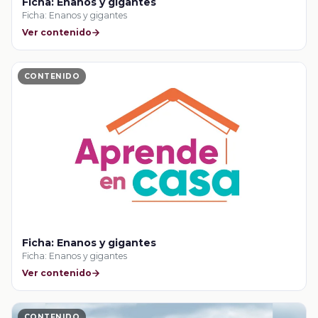
Ficha: Enanos y gigantes
Ficha: Enanos y gigantes
Ver contenido
CONTENIDO
Ficha: Enanos y gigantes
Ficha: Enanos y gigantes
Ver contenido
CONTENIDO