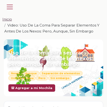
Inicio
Video: Uso De La Coma Para Separar Elementos Y
Antes De Los Nexos: Pero, Aunque, Sin Embargo
📎 VIDEO · MP4
Uso de la coma para separar
elementos y antes de los nexos:
pero, aunque, sin embargo
Nexos
Aunque
Separación de elementos
Uso de la coma
Pero
Sin embargo
Descargar
🎒 Agregar a mi Mochila