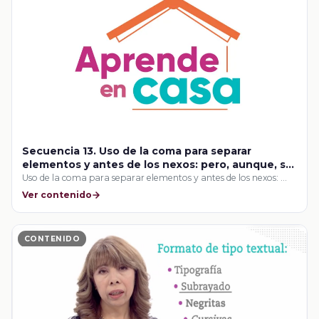
Secuencia 13. Uso de la coma para separar
elementos y antes de los nexos: pero, aunque, sin
embargo
Uso de la coma para separar elementos y antes de los nexos: …
Ver contenido
CONTENIDO