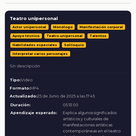
Teatro unipersonal
Actor unipersonal
Monólogo
Manifestación corporal
Apoyo técnico
Teatro unipersonal
Talentos
Habilidades especiales
Soliloquio
Interpretar varios personajes
Sin descripción
Tipo:
Video
Formato:
MP4
Actualizado:
25 de Junio de 2025 a las 17:45
Duración:
05:13:00
Apendizaje esperado:
Explica algunos significados
artísticos y culturales de
manifestaciones artísticas
contemporáneas en el teatro