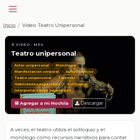
Inicio
Video: Teatro Unipersonal
📎 VIDEO · MP4
Teatro unipersonal
Actor unipersonal
Monólogo
Manifestación corporal
Apoyo técnico
Teatro unipersonal
Talentos
Habilidades especiales
Soliloquio
Interpretar varios personajes
Descargar
🎒 Agregar a mi Mochila
A veces, el teatro utiliza el soliloquio y el
monólogo como recursos narrativos para contar