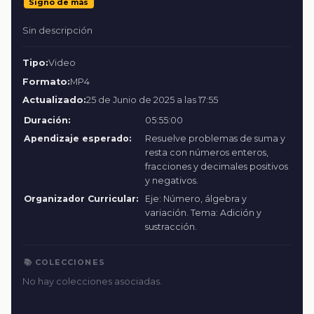
Signo de más
Sin descripción
Tipo:
Video
Formato:
MP4
Actualizado:
25 de Junio de 2025 a las 17:55
Duración:
05:55:00
Apendizaje esperado:
Resuelve problemas de suma y
resta con números enteros,
fracciones y decimales positivos
y negativos.
Organizador Curricular:
Eje: Número, álgebra y
variación. Tema: Adición y
sustracción.
📚 COLECCIONES
No hay colecciones asociadas.