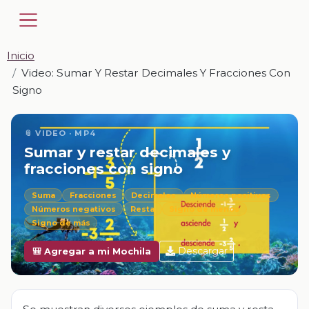
Inicio
Video: Sumar Y Restar Decimales Y Fracciones Con
Signo
📎 VIDEO · MP4
Sumar y restar decimales y
fracciones con signo
Suma
Fracciones
Decimales
Números positivos
Números negativos
Resta
Signo de menos
Signo de más
Descargar
🎒 Agregar a mi Mochila