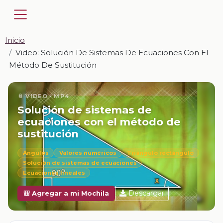
Inicio
Video: Solución De Sistemas De Ecuaciones Con El
Método De Sustitución
📎 VIDEO · MP4
Solución de sistemas de
ecuaciones con el método de
sustitución
Ángulos
Valores numéricos
Triángulo rectángulo
Solución de sistemas de ecuaciones
Ecuaciones lineales
Descargar
🎒 Agregar a mi Mochila