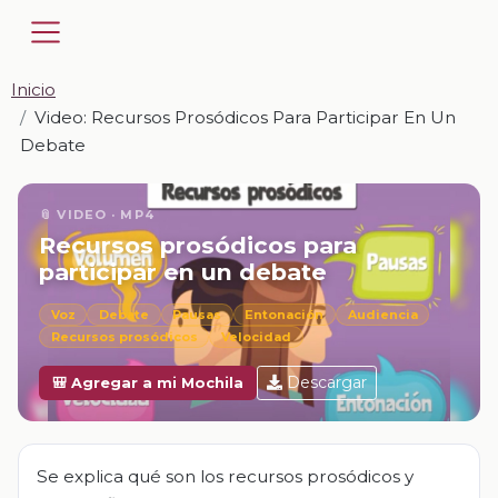
Inicio
Video: Recursos Prosódicos Para Participar En Un
Debate
📎 VIDEO · MP4
Recursos prosódicos para
participar en un debate
Voz
Debate
Pausas
Entonación
Audiencia
Recursos prosódicos
Velocidad
Descargar
🎒 Agregar a mi Mochila
Se explica qué son los recursos prosódicos y