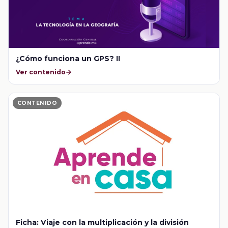
¿Cómo funciona un GPS? II
Ver contenido
CONTENIDO
Ficha: Viaje con la multiplicación y la división