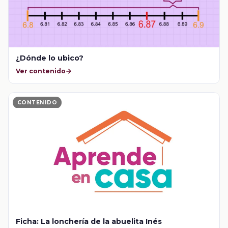
¿Dónde lo ubico?
Ver contenido
CONTENIDO
Ficha: La lonchería de la abuelita Inés