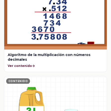
Algoritmo de la multiplicación con números
decimales
Ver contenido
CONTENIDO