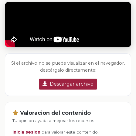
Si el archivo no se puede visualizar en el navegador,
descárgalo directamente:
Descargar archivo
Valoracion del contenido
Tu opinion ayuda a mejorar los recursos
Inicia sesion
para valorar este contenido.