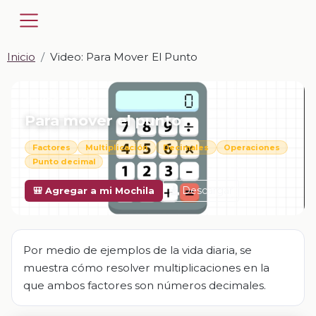
Inicio
Video: Para Mover El Punto
📎 VIDEO · MP4
Para mover el punto
Factores
Multiplicación
Decimales
Operaciones
Punto decimal
Descargar
🎒 Agregar a mi Mochila
Por medio de ejemplos de la vida diaria, se
muestra cómo resolver multiplicaciones en la
que ambos factores son números decimales.