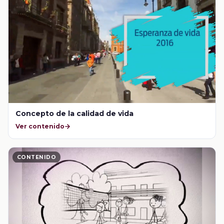
Concepto de la calidad de vida
Ver contenido
CONTENIDO