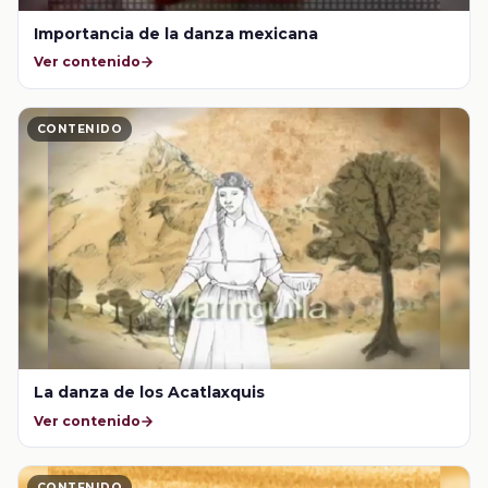
Importancia de la danza mexicana
Ver contenido
CONTENIDO
La danza de los Acatlaxquis
Ver contenido
CONTENIDO