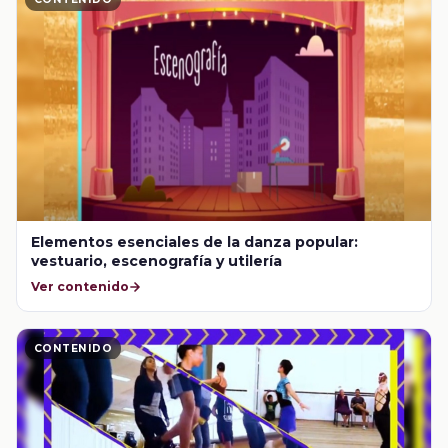
Elementos esenciales de la danza popular:
vestuario, escenografía y utilería
Ver contenido
CONTENIDO