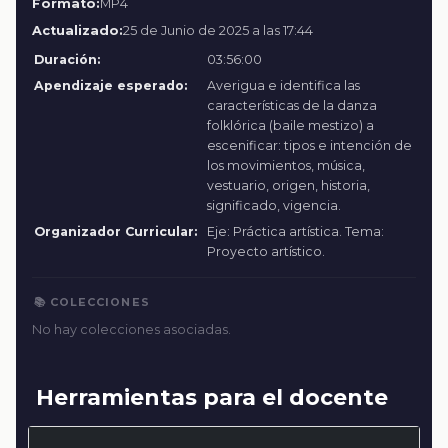
Formato:
MP4
Actualizado:
25 de Junio de 2025 a las 17:44
Duración:
03:56:00
Apendizaje esperado:
Averigua e identifica las
características de la danza
folklórica (baile mestizo) a
escenificar: tipos e intención de
los movimientos, música,
vestuario, origen, historia,
significado, vigencia.
Organizador Curricular:
Eje: Práctica artística. Tema:
Proyecto artístico.
📚 COLECCIONES
No hay colecciones asociadas.
Herramientas para el docente