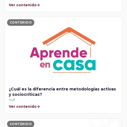
Ver contenido
CONTENIDO
¿Cuál es la diferencia entre metodologías activas
y sociocríticas?
null
Ver contenido
CONTENIDO