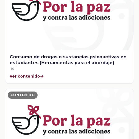
Consumo de drogas o sustancias psicoactivas en
estudiantes (Herramientas para el abordaje)
null
Ver contenido
CONTENIDO