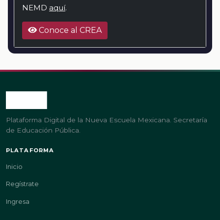
NEMD
aquí
.
Conoce al CREA
Plataforma Digital de la Nueva Escuela Mexicana. Secretaría
de Educación Pública.
PLATAFORMA
Inicio
Regístrate
Ingresa