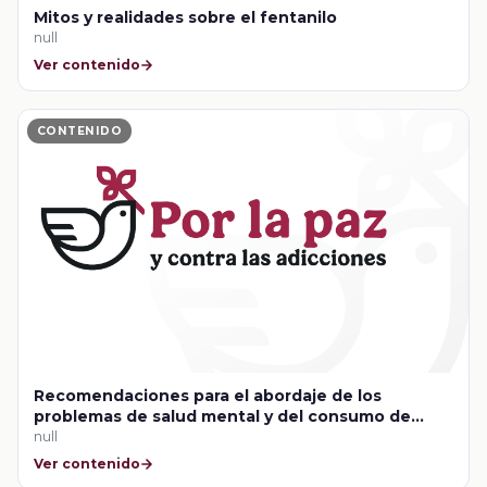
Mitos y realidades sobre el fentanilo
null
Ver contenido
CONTENIDO
Recomendaciones para el abordaje de los
problemas de salud mental y del consumo de
drogas o sustancias psicoactivas
null
Ver contenido