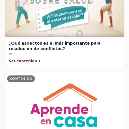
¿Qué aspectos es el más importante para
resolución de conflictos?
null
Ver contenido
CONTENIDO