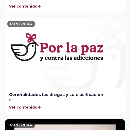
Ver contenido
CONTENIDO
Generalidades las drogas y su clasificación
null
Ver contenido
CONTENIDO