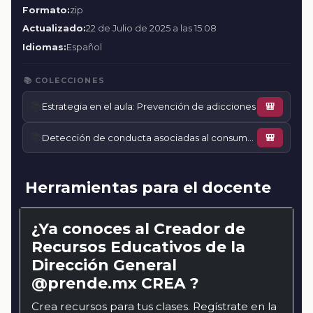
Formato:
zip
Actualizado:
22 de Julio de 2025 a las 15:08
Idiomas:
Español
📚 COLECCIONES
📚
Estrategia en el aula: Prevención de adicciones
🎒
📚
Detección de conducta asociadas al consumo de sustancias
🎒
Herramientas para el docente
¿Ya conoces al Creador de
Recursos Educativos de la
Dirección General
@prende.mx CREA ?
Crea recursos para tus clases. Regístrate en la