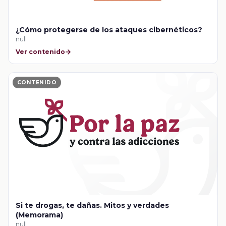
¿Cómo protegerse de los ataques cibernéticos?
null
Ver contenido
CONTENIDO
Si te drogas, te dañas. Mitos y verdades
(Memorama)
null