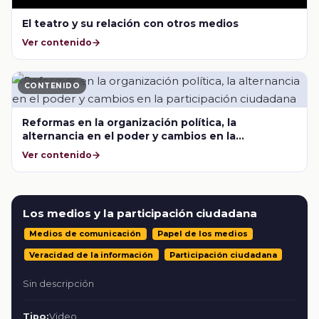
El teatro y su relación con otros medios
Ver contenido
CONTENIDO
Reformas en la organización política, la
alternancia en el poder y cambios en la
participación ciudadana
Ver contenido
Los medios y la participación ciudadana
Medios de comunicación
Papel de los medios
Veracidad de la información
Participación ciudadana
Sin descripción
Tipo:
Video