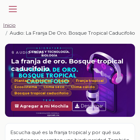
Inicio
Audio: La Franja De Oro. Bosque Tropical Caducifolio
📎 AUDIO · MP3
La franja de oro. Bosque tropical
caducifolio
Plantas endémicas
Fauna
Franja tropical
Ecosistema
Clima seco
Clima cálido
Bosque tropical caducifolio
Descargar
🎒 Agregar a mi Mochila
Escucha qué es la franja tropical y por qué sus