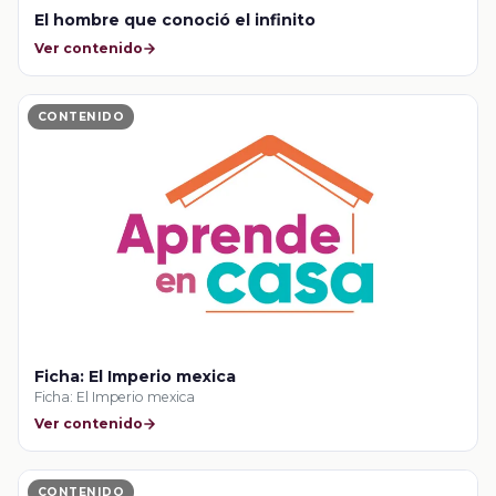
El hombre que conoció el infinito
Ver contenido
CONTENIDO
Ficha: El Imperio mexica
Ficha: El Imperio mexica
Ver contenido
CONTENIDO