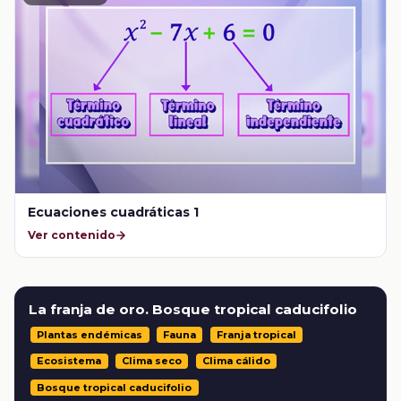
Ecuaciones cuadráticas 1
Ver contenido
La franja de oro. Bosque tropical caducifolio
Plantas endémicas
Fauna
Franja tropical
Ecosistema
Clima seco
Clima cálido
Bosque tropical caducifolio