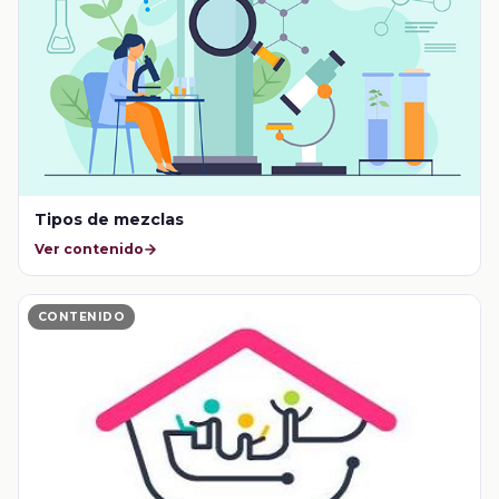
Tipos de mezclas
Ver contenido
CONTENIDO