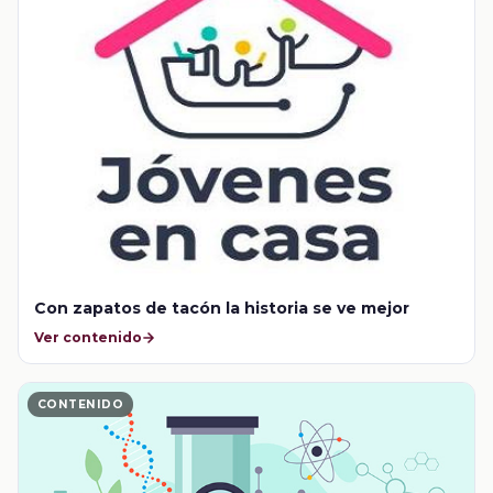
Con zapatos de tacón la historia se ve mejor
Ver contenido
CONTENIDO