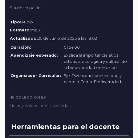
Sin descripción
Tipo:
Audio
Formato:
mp3
Actualizado:
25 de Junio de 2025 a las 18:02
Duración:
01:54:00
Apendizaje esperado:
Explica la importancia ética,
estética, ecológica y cultural de
la biodiversidad en México.
Organizador Curricular:
Eje: Diversidad, continuidad y
cambio. Tema: Biodiversidad.
📚 COLECCIONES
No hay colecciones asociadas.
Herramientas para el docente