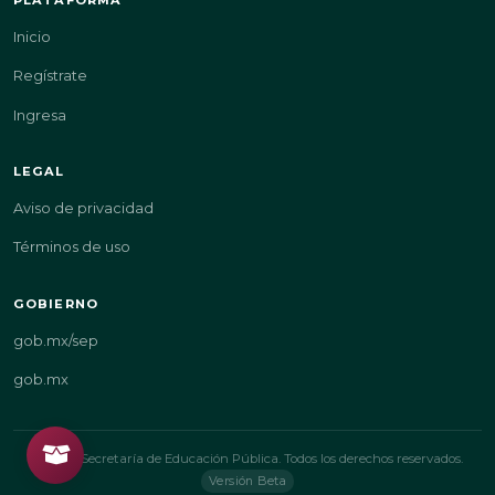
Inicio
Regístrate
Ingresa
LEGAL
Aviso de privacidad
Términos de uso
GOBIERNO
gob.mx/sep
gob.mx
© 2026 Secretaría de Educación Pública. Todos los derechos reservados.
Versión Beta