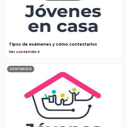
Tipos de exámenes y cómo contestarlos
Ver contenido
CONTENIDO