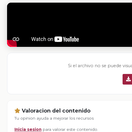
Si el archivo no se puede visu
Valoracion del contenido
Tu opinion ayuda a mejorar los recursos
Inicia sesion
para valorar este contenido.