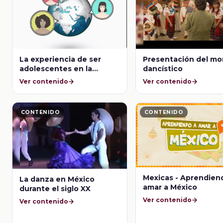
La experiencia de ser
Presentación del mo
adolescentes en la
dancístico
actualidad
Ver contenido
Ver contenido
CONTENIDO
CONTENIDO
Mexicas - Aprendien
La danza en México
amar a México
durante el siglo XX
Ver contenido
Ver contenido