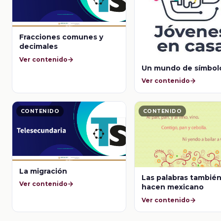
Fracciones comunes y
decimales
Ver contenido
Un mundo de símbol
Ver contenido
CONTENIDO
CONTENIDO
La migración
Las palabras tambié
Ver contenido
hacen mexicano
Ver contenido