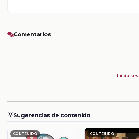
Comentarios
Inicia ses
💡
Sugerencias de contenido
CONTENIDO
CONTENIDO