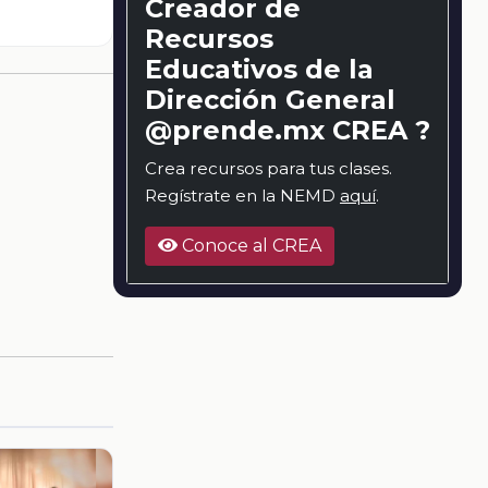
Creador de
Recursos
Educativos de la
Dirección General
@prende.mx CREA ?
Crea recursos para tus clases.
Regístrate en la NEMD
aquí
.
Conoce al CREA