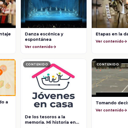
ntaje
Danza escénica y
Etapas en la d
espontánea
Ver contenido
Ver contenido
CONTENIDO
CONTENIDO
do a
Tomando deci
Ver contenido
De los tesoros a la
memoria. Mi historia en
fotos