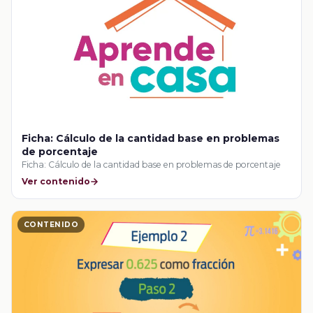
Ficha: Cálculo de la cantidad base en problemas
de porcentaje
Ficha: Cálculo de la cantidad base en problemas de porcentaje
Ver contenido
CONTENIDO