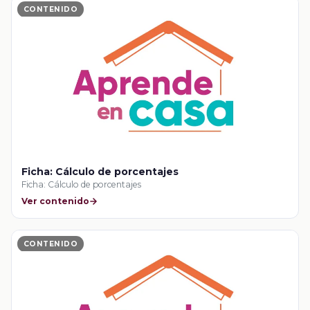
CONTENIDO
Ficha: Cálculo de porcentajes
Ficha: Cálculo de porcentajes
Ver contenido
CONTENIDO