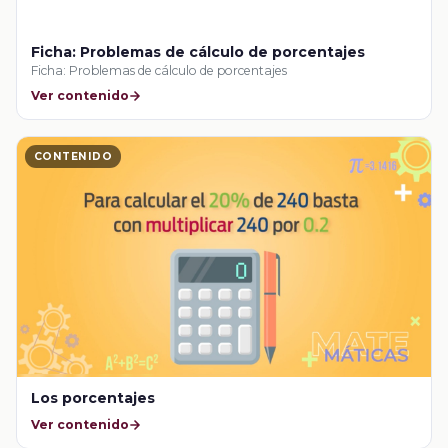
Ficha: Problemas de cálculo de porcentajes
Ficha: Problemas de cálculo de porcentajes
Ver contenido
CONTENIDO
Los porcentajes
Ver contenido