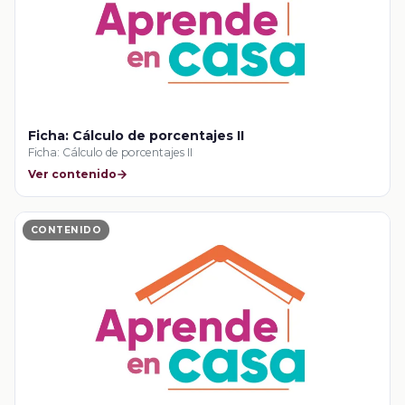
Ficha: Cálculo de porcentajes II
Ficha: Cálculo de porcentajes II
Ver contenido
CONTENIDO