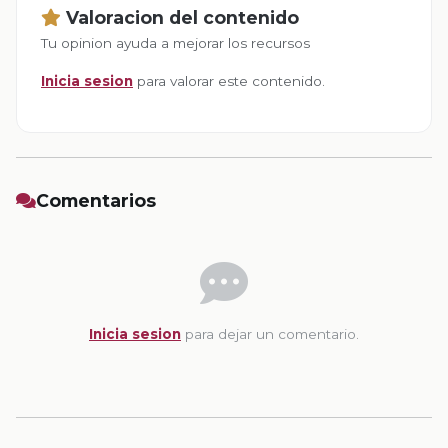
Valoracion del contenido
Tu opinion ayuda a mejorar los recursos
Inicia sesion
para valorar este contenido.
Comentarios
Inicia sesion
para dejar un comentario.