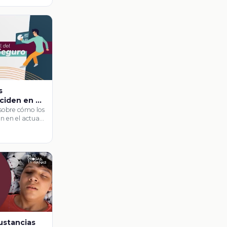
s
ciden en el
NNA
 sobre cómo los
en en el actuar
ustancias