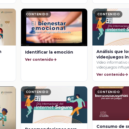
CONTENIDO
CONTENIDO
n
Análisis que lo
Identificar la emoción
videojuegos in
Ver contenido
actuar de las 
Video informativo
videojuegos influy
de las …
Ver contenido
CONTENIDO
CONTENIDO
Consumo de s