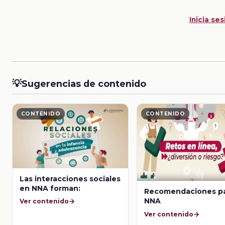
Inicia ses
💡
Sugerencias de contenido
CONTENIDO
CONTENIDO
Las interacciones sociales
en NNA forman:
Recomendaciones p
NNA
Ver contenido
Ver contenido