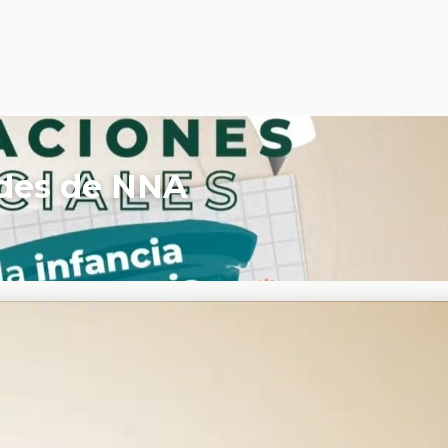
dades de NNA