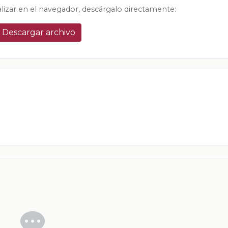
alizar en el navegador, descárgalo directamente:
Descargar archivo