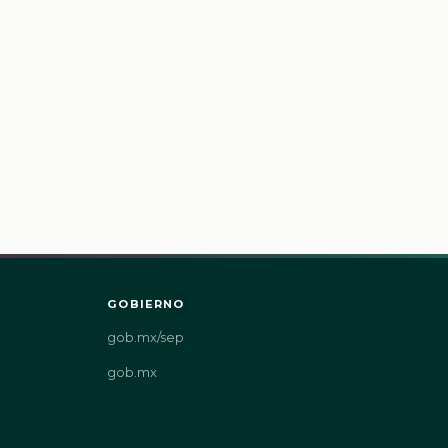
GOBIERNO
gob.mx/sep
gob.mx