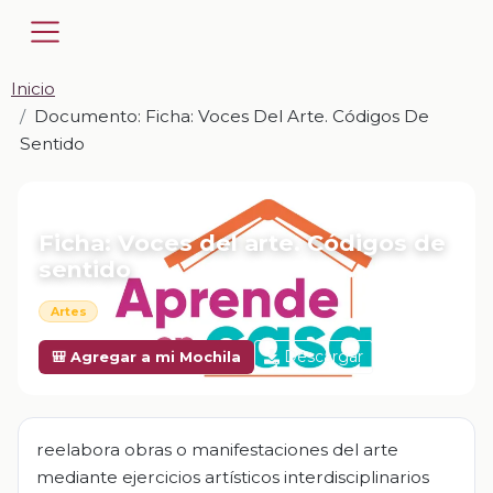
Inicio
Documento: Ficha: Voces Del Arte. Códigos De
Sentido
📎 DOCUMENTO · DOCX
Ficha: Voces del arte. Códigos de
sentido
Artes
Descargar
🎒 Agregar a mi Mochila
reelabora obras o manifestaciones del arte
mediante ejercicios artísticos interdisciplinarios