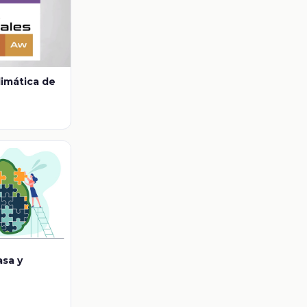
limática de
asa y