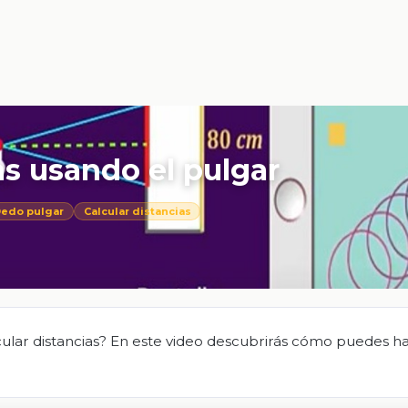
as usando el pulgar
edo pulgar
Calcular distancias
cular distancias? En este video descubrirás cómo puedes ha