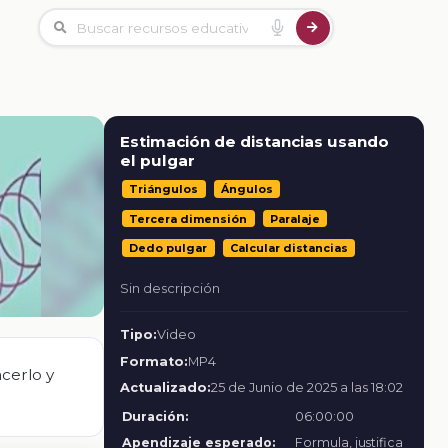
Estimación de distancias usando
el pulgar
Triángulos
Ángulos
Tercera dimensión
Paralaje
Dedo pulgar
Calcular distancias
Sin descripción
Tipo:
Video
Formato:
MP4
cerlo y
Actualizado:
25 de Junio de 2025 a las 18:02
Duración:
06:00:00
Apendizaje esperado:
Formula, justifica