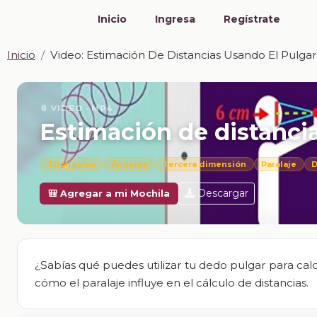
Inicio
Ingresa
Regístrate
Inicio
Video: Estimación De Distancias Usando El Pulgar
📎 VIDEO · MP4
Estimación de distanci
Triángulos
Ángulos
Tercera dimensión
Paralaje
D
Descargar
🎒 Agregar a mi Mochila
¿Sabías qué puedes utilizar tu dedo pulgar para cal
cómo el paralaje influye en el cálculo de distancias.