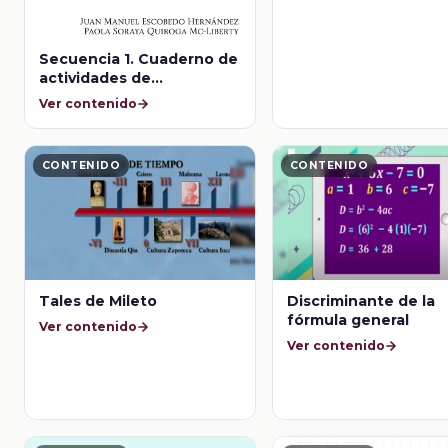
Secuencia 1. Cuaderno de
actividades de
aprendizaje. Módulo 1.
Ver contenido
Matemáticas, fuerzas y
movimiento
CONTENIDO
CONTENIDO
Tales de Mileto
Discriminante de la
fórmula general
Ver contenido
Ver contenido