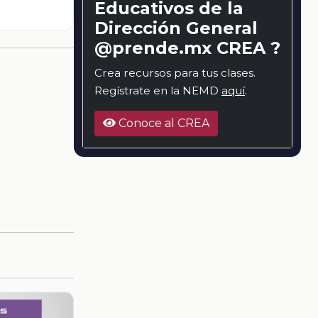
Educativos de la
Dirección General
@prende.mx CREA ?
Crea recursos para tus clases.
Regístrate en la NEMD
aquí
.
Conoce al CREA