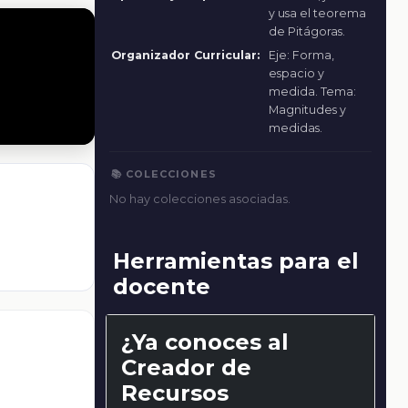
y usa el teorema
de Pitágoras.
Organizador Curricular:
Eje: Forma,
espacio y
medida. Tema:
Magnitudes y
medidas.
📚 COLECCIONES
No hay colecciones asociadas.
Herramientas para el
docente
¿Ya conoces al
Creador de
Recursos