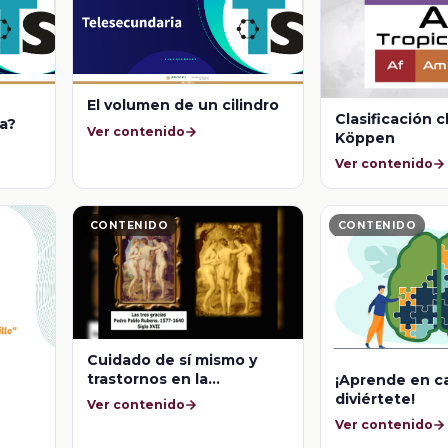
El volumen de un cilindro
Clasificación c
a?
Ver contenido
Köppen
Ver contenido
CONTENIDO
CONTENIDO
Cuidado de sí mismo y
trastornos en la
¡Aprende en c
alimentación
diviértete!
Ver contenido
Ver contenido