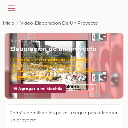
Inicio
Video: Elaboración De Un Proyecto
📎 VIDEO · MP4
Elaboración de un proyecto
Proyecto
Investigación de información
Establecer acciones para un proyecto.
Resolver un problema
Planear un proyecto
Organizar un proyecto
Descargar
🎒 Agregar a mi Mochila
Podrás identificar los pasos a seguir para elaborar
un proyecto.