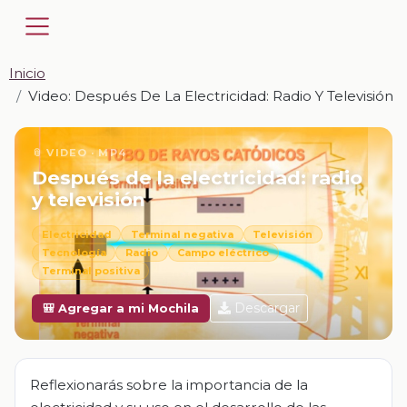
Inicio
Video: Después De La Electricidad: Radio Y Televisión
📎 VIDEO · MP4
Después de la electricidad: radio
y televisión
Electricidad
Terminal negativa
Televisión
Tecnología
Radio
Campo eléctrico
Terminal positiva
Descargar
🎒 Agregar a mi Mochila
Reflexionarás sobre la importancia de la