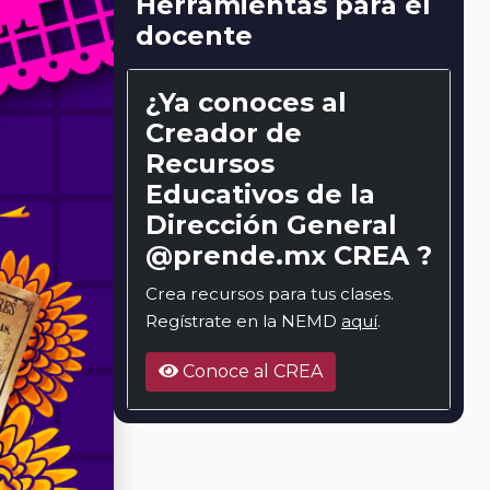
Herramientas para el
docente
¿Ya conoces al
Creador de
Recursos
Educativos de la
Dirección General
@prende.mx CREA ?
Crea recursos para tus clases.
Regístrate en la NEMD
aquí
.
Conoce al CREA