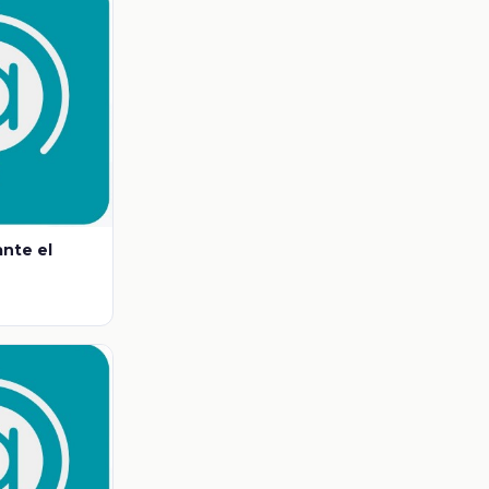
ante el