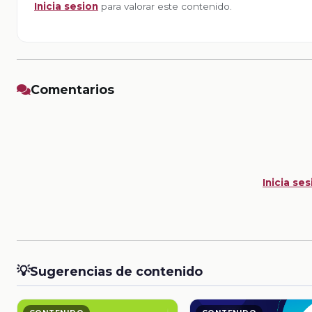
Inicia sesion
para valorar este contenido.
Comentarios
Inicia ses
💡
Sugerencias de contenido