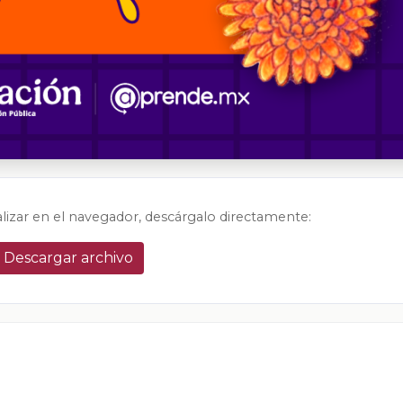
alizar en el navegador, descárgalo directamente:
Descargar archivo