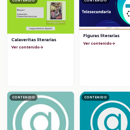
CONTENIDO
CONTENIDO
Figuras literarias
Calaveritas literarias
Ver contenido
Ver contenido
CONTENIDO
CONTENIDO