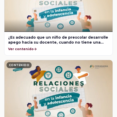
¿Es adecuado que un niño de prescolar desarrolle
apego hacia su docente, cuando no tiene una
figura de apego en su casa?
Ver contenido
CONTENIDO