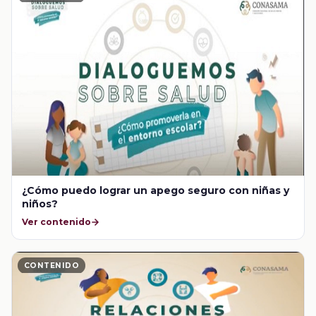
¿Cómo puedo lograr un apego seguro con niñas y
niños?
Ver contenido
CONTENIDO