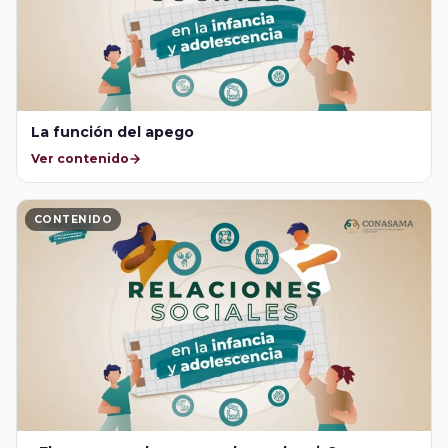
La función del apego
Ver contenido
CONTENIDO