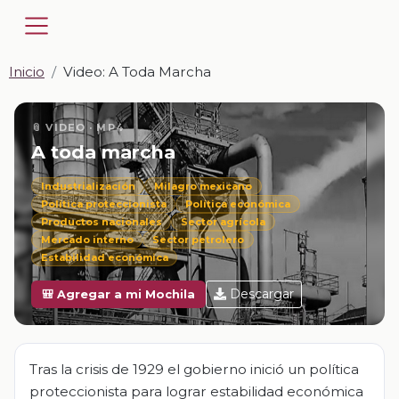
Inicio
Video: A Toda Marcha
📎 VIDEO · MP4
A toda marcha
Industrialización
Milagro mexicano
Política proteccionista
Política económica
Productos nacionales
Sector agrícola
Mercado interno
Sector petrolero
Estabilidad económica
Descargar
🎒 Agregar a mi Mochila
Tras la crisis de 1929 el gobierno inició un política
proteccionista para lograr estabilidad económica