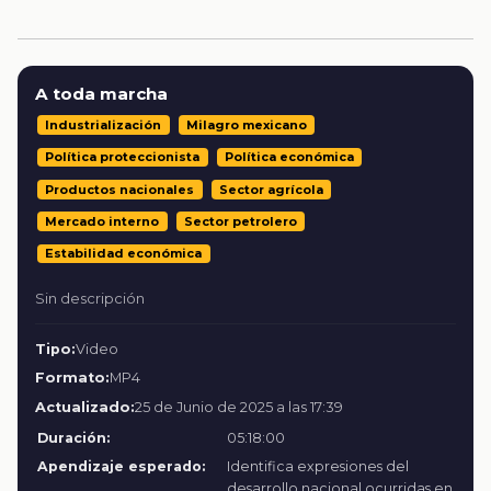
A toda marcha
Industrialización
Milagro mexicano
Política proteccionista
Política económica
Productos nacionales
Sector agrícola
Mercado interno
Sector petrolero
Estabilidad económica
Sin descripción
Tipo:
Video
Formato:
MP4
Actualizado:
25 de Junio de 2025 a las 17:39
Duración:
05:18:00
Apendizaje esperado:
Identifica expresiones del
desarrollo nacional ocurridas en