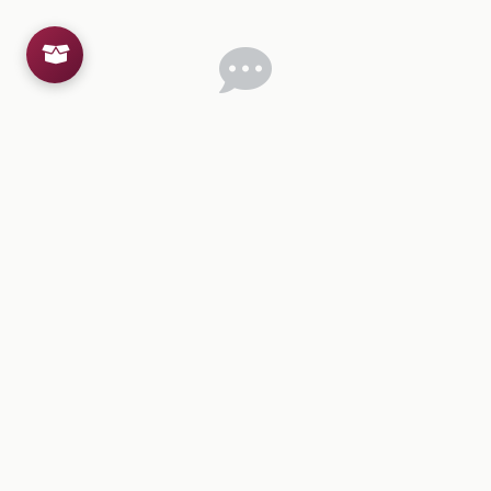
Inicia sesion
para dejar un comentario.
💡
Sugerencias de contenido
CONTENIDO