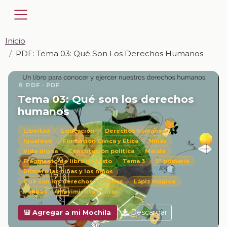
Inicio
PDF: Tema 03: Qué Son Los Derechos Humanos
📎 PDF · PDF
Tema 03: Qué son los derechos
humanos
Libertad
Educación
Derechos humanos
Igualdad
Formación Cívica y Ética
Niñas
Vida digna
Constitución política
Malala
Fragmento de libro de texto
Tema 3
5° primaria
Primero las niñas y los niños
Qué son los derechos humanos
Lápiz mágico
Talibán
Movimiento militar
Descargar
🎒 Agregar a mi Mochila