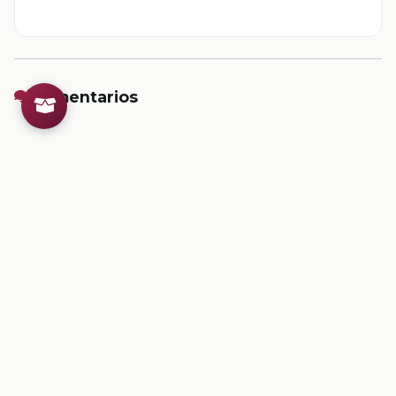
Comentarios
Inicia sesion
para dejar un comentario.
💡
Sugerencias de contenido
CONTENIDO