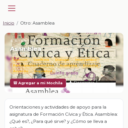
Inicio
Otro: Asamblea
📎 OTRO · UKN
Asamblea
Opinión
Conflicto
Diálogo
Intercambio
Participación colectiva
Asamblea
Escucha
Acuerdo
Inquietud
Descargar
🎒 Agregar a mi Mochila
Orientaciones y actividades de apoyo para la
asignatura de Formación Cívica y Ética. Asamblea:
¿Qué es?, ¿Para qué sirve? y ¿Cómo se lleva a