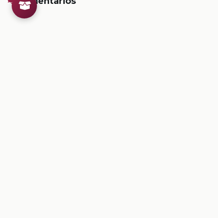
Comentarios
Inicia sesion
para dejar un comentario.
💡
Sugerencias de contenido
CONTENIDO