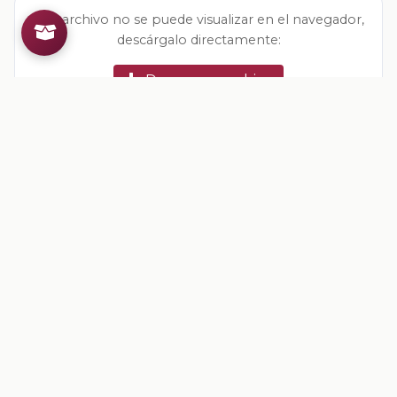
Si el archivo no se puede visualizar en el navegador,
descárgalo directamente:
Descargar archivo
Valoracion del contenido
Tu opinion ayuda a mejorar los recursos
Inicia sesion
para valorar este contenido.
Comentarios