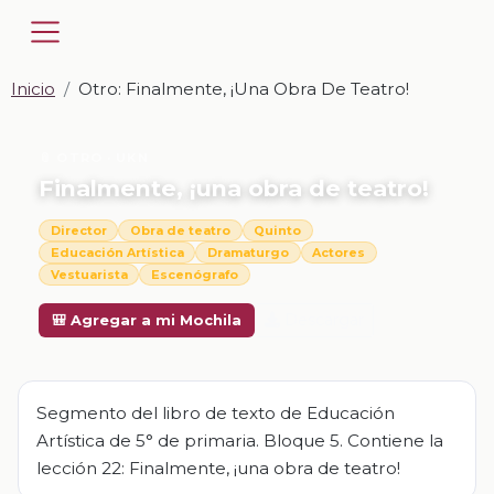
Inicio
Otro: Finalmente, ¡una Obra De Teatro!
📎 OTRO · UKN
Finalmente, ¡una obra de teatro!
Director
Obra de teatro
Quinto
Educación Artística
Dramaturgo
Actores
Vestuarista
Escenógrafo
Descargar
🎒 Agregar a mi Mochila
Segmento del libro de texto de Educación
Artística de 5° de primaria. Bloque 5. Contiene la
lección 22: Finalmente, ¡una obra de teatro!