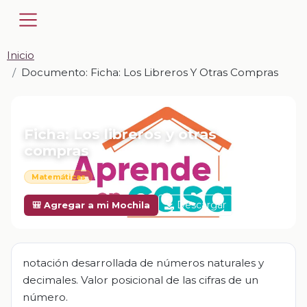
Inicio
Documento: Ficha: Los Libreros Y Otras Compras
📎 DOCUMENTO · DOCX
Ficha: Los libreros y otras
compras
Matemáticas
Descargar
🎒 Agregar a mi Mochila
notación desarrollada de números naturales y
decimales. Valor posicional de las cifras de un
número.