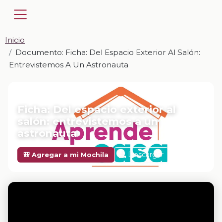
Inicio
Documento: Ficha: Del Espacio Exterior Al Salón:
Entrevistemos A Un Astronauta
📎 DOCUMENTO · DOCX
Ficha: Del espacio exterior al
salón: entrevistemos a un
astronauta
Descargar
🎒 Agregar a mi Mochila