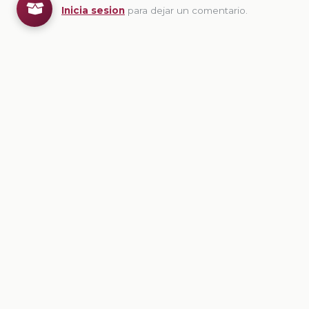
Inicia sesion
para dejar un comentario.
💡
Sugerencias de contenido
CONTENIDO
Ficha: Del espacio exterior al salón: