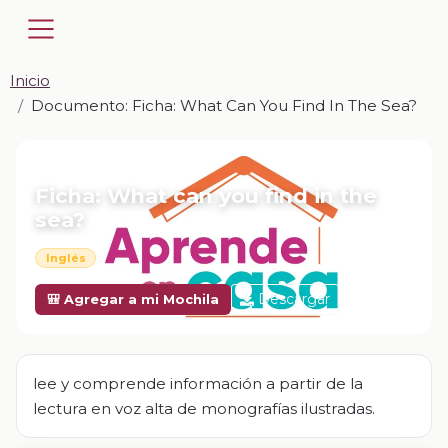
Inicio
Documento: Ficha: What Can You Find In The Sea?
📎 DOCUMENTO · DOCX
Ficha: What can you find in the
sea?
Inglés
Descargar
🎒 Agregar a mi Mochila
lee y comprende información a partir de la
lectura en voz alta de monografías ilustradas.