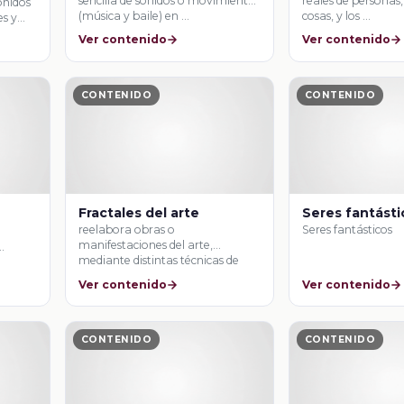
sencilla de sonidos o movimientos
reales de personas
onidos
(música y baile) en …
cosas, y los …
es y
Ver contenido
Ver contenido
CONTENIDO
CONTENIDO
Fractales del arte
Seres fantásti
reelabora obras o
Seres fantásticos
manifestaciones del arte,
…
mediante distintas técnicas de
composición, para …
Ver contenido
Ver contenido
CONTENIDO
CONTENIDO