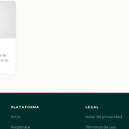
s de
turas
PLATAFORMA
LEGAL
Inicio
Aviso de privacidad
.
Regístrate
Términos de uso