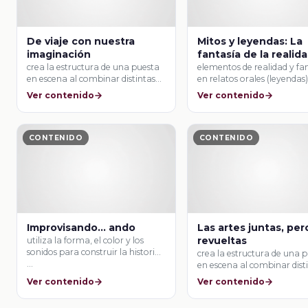
De viaje con nuestra
Mitos y leyendas: La
imaginación
fantasía de la realid
crea la estructura de una puesta
elementos de realidad y fa
en escena al combinar distintas
en relatos orales (leyendas)
posibilidades …
Ver contenido
Ver contenido
CONTENIDO
CONTENIDO
Improvisando… ando
Las artes juntas, per
revueltas
utiliza la forma, el color y los
sonidos para construir la historia
crea la estructura de una 
…
en escena al combinar dist
posibilidades …
Ver contenido
Ver contenido