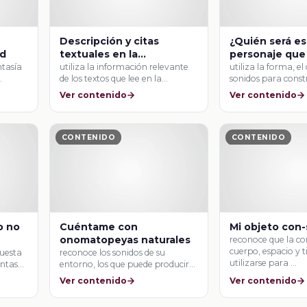
Descripción y citas
¿Quién será e
ad
textuales en la
personaje que
elaboración de textos
ntasía
utiliza la información relevante
utiliza la forma, el 
.
de los textos que lee en la
sonidos para constr
producción …
…
Ver contenido
Ver contenido
CONTENIDO
CONTENIDO
o no
Cuéntame con
Mi objeto con
onomatopeyas naturales
reconoce que la c
cuerpo, espacio y
puesta
reconoce los sonidos de su
utilizarse para …
intas
entorno, los que puede producir
su cuerpo …
Ver contenido
Ver contenido