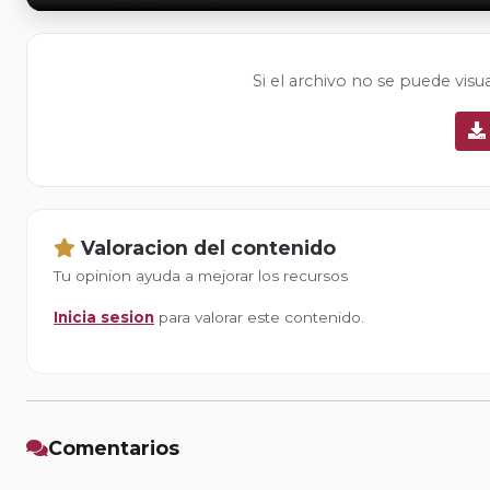
Si el archivo no se puede visu
Valoracion del contenido
Tu opinion ayuda a mejorar los recursos
Inicia sesion
para valorar este contenido.
Comentarios