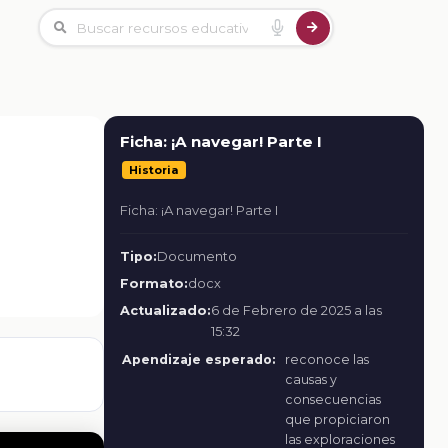
Ficha: ¡A navegar! Parte I
Historia
Ficha: ¡A navegar! Parte I
Tipo:
Documento
Formato:
docx
Actualizado:
6 de Febrero de 2025 a las
15:32
Apendizaje esperado:
reconoce las
causas y
consecuencias
que propiciaron
las exploraciones