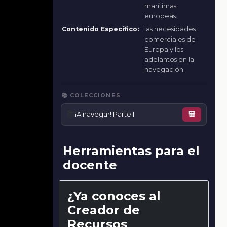
marítimas
europeas.
Contenido Específico:
las necesidades
comerciales de
Europa y los
adelantos en la
navegación.
📚 COLECCIONES
📚
¡A navegar! Parte I
🎒
Herramientas para el
docente
¿Ya conoces al
Creador de
Recursos