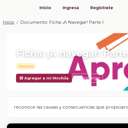
Inicio
Ingresa
Regístrate
Inicio
Documento: Ficha: ¡A Navegar! Parte I
📎 DOCUMENTO · DOCX
Ficha: ¡A navegar! Parte
Historia
Descargar
🎒 Agregar a mi Mochila
reconoce las causas y consecuencias que propiciaro