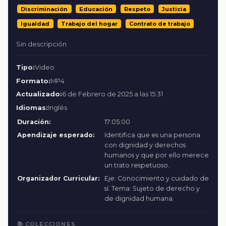
Discriminación
Educación
Respeto
Justicia
Igualdad
Trabajo del hogar
Contrato de trabajo
Sin descripción
Tipo:
Video
Formato:
MP4
Actualizado:
6 de Febrero de 2025 a las 15:31
Idiomas:
Inglés
Duración:
17:05:00
Apendizaje esperado:
Identifica que es una persona
con dignidad y derechos
humanos y que por ello merece
un trato respetuoso.
Organizador Curricular:
Eje: Conocimiento y cuidado de
sí. Tema: Sujeto de derecho y
de dignidad humana.
📚 COLECCIONES