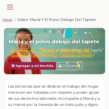
Inicio
Video: María Y El Polvo Debajo Del Tapete
📎 VIDEO · MP4
María y el polvo debajo del tapete
Discriminación
Educación
Respeto
Justicia
Igualdad
Trabajo del hogar
Contrato de trabajo
Descargar
🎒 Agregar a mi Mochila
Las personas que se dedican al trabajo del hogar
merecen ser tratadas con respeto y poder gozar
de sus derechos laborales. Acompaña a María y a
su mamá por la travesía de un trato justo y digno