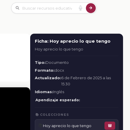
Ficha: Hoy aprecio lo que tengo
Hoy aprecio lo que tengo
Tipo:
Documento
Formato:
docx
Actualizado:
6 de Febrero de 2025 a las
15:30
Idiomas:
Inglés
Apendizaje esperado:
📚 COLECCIONES
📚
Hoy aprecio lo que tengo
🎒