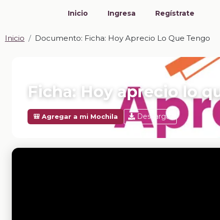
Inicio
Ingresa
Regístrate
Inicio
Documento: Ficha: Hoy Aprecio Lo Que Tengo
📎 DOCUMENTO · DOCX
Ficha: Hoy aprecio lo q
Descargar
🎒 Agregar a mi Mochila