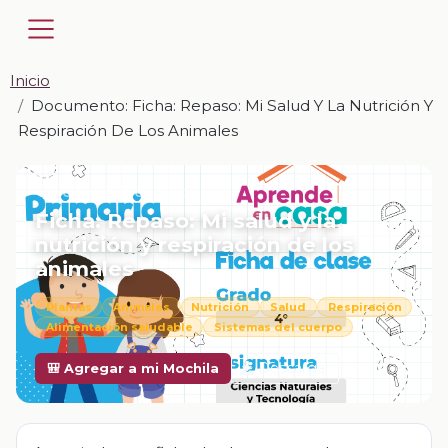
Inicio
Documento: Ficha: Repaso: Mi Salud Y La Nutrición Y
Respiración De Los Animales
📎 DOCUMENTO · DOCX
Ficha: Repaso: Mi salud y la
nutrición y respiración de los
animales
Plantas
Animales
Nutrición
Salud
Respiración
Alimentación saludable
Sistemas del cuerpo
Descargar
🎒 Agregar a mi Mochila