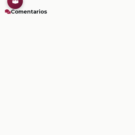
Comentarios
Inicia sesion
para dejar un comentario.
💡
Sugerencias de contenido
CONTENIDO