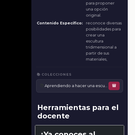
para proponer
una opción
original.
Contenido Específico:
reconoce diversas
posibilidades para
crear una
escultura
tridimensional a
partir de sus
materiales,
📚 COLECCIONES
📚
Aprendiendo a hacer una escultura
🎒
Herramientas para el
docente
¿Ya conoces al