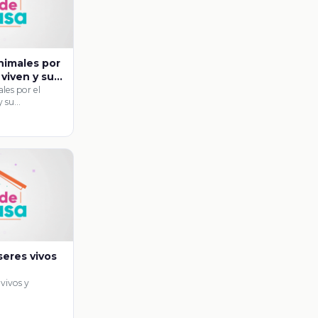
nimales por
 viven y su
to
les por el
y su
seres vivos
 vivos y