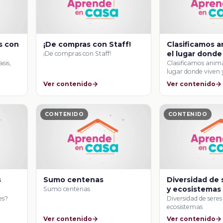
s con
¡De compras con Staff!
Clasificamos a
el lugar donde
¡De compras con Staff!
desplazamien
sis,
Clasificamos anima
lugar donde viven 
desplazamiento
Ver contenido
Ver contenido
CONTENIDO
CONTENIDO
s
Sumo centenas
Diversidad de 
y ecosistemas
Sumo centenas
es?
Diversidad de seres
ecosistemas
Ver contenido
Ver contenido