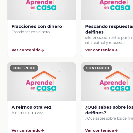
Fracciones con dinero
Pescando respuesta
delfines
Fracciones con dinero
diferenciación entre paráfra
cita textual y repuesta
construida.
Ver contenido
Ver contenido
CONTENIDO
CONTENIDO
A reírnos otra vez
¿Qué sabes sobre lo
delfines?
A reírnos otra vez
¿Qué sabes sobre los delfin
Ver contenido
Ver contenido