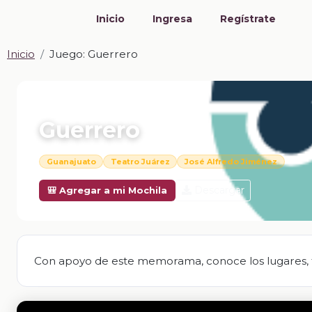
Inicio
Ingresa
Regístrate
Inicio
Juego: Guerrero
📎 JUEGO · HTML
Guerrero
Guanajuato
Teatro Juárez
José Alfredo Jiménez
Descargar
🎒 Agregar a mi Mochila
Con apoyo de este memorama, conoce los lugares, tra