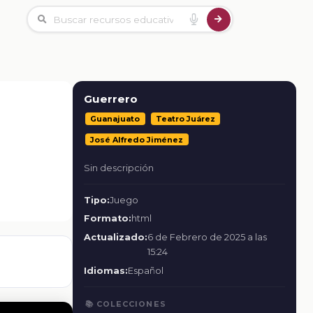
Guerrero
Guanajuato
Teatro Juárez
José Alfredo Jiménez
Sin descripción
Tipo:
Juego
Formato:
html
Actualizado:
6 de Febrero de 2025 a las
15:24
Idiomas:
Español
📚 COLECCIONES