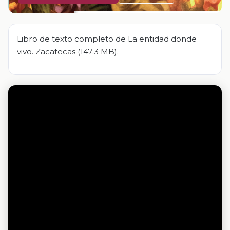
Libro de texto completo de La entidad donde
vivo. Zacatecas (147.3 MB).