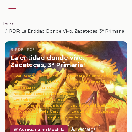
Inicio
PDF: La Entidad Donde Vivo. Zacatecas, 3° Primaria
📎 PDF · PDF
La entidad donde vivo.
Zacatecas, 3° Primaria
Evaluación
Zacatecas
Fragmento de libro de texto
Bloque 1
3° de primaria
La entidad donde vivo
Recortables
El paisaje de mi localidad
Nos organizamos en mi localidad
Los trabajos en mi localidad
Las familias de mi localidad
La vida en mi localidad
Mi localidad en el municipio
Lo que sé
Zacatecas
Libro de texto
La entidad donde vivo
Descargar
🎒 Agregar a mi Mochila