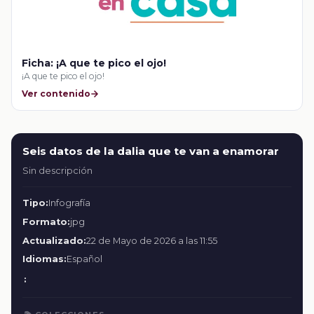
Ficha: ¡A que te pico el ojo!
¡A que te pico el ojo!
Ver contenido
Seis datos de la dalia que te van a enamorar
Sin descripción
Tipo:
Infografía
Formato:
jpg
Actualizado:
22 de Mayo de 2026 a las 11:55
Idiomas:
Español
: