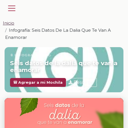
Inicio
Infografía: Seis Datos De La Dalia Que Te Van A
Enamorar
📎 INFOGRAFÍA · JPG
Seis datos de la dalia que te van a
enamorar
Descargar
🎒 Agregar a mi Mochila