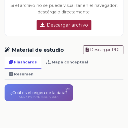
Si el archivo no se puede visualizar en el navegador,
descárgalo directamente:
Descargar archivo
Material de estudio
Descargar PDF
Flashcards
Mapa conceptual
Resumen
1/7
¿Cuál es el origen de la dalia?
Es 100 % mexicana. Los aztecas la llamaron
CLICK PARA VER RESPUESTA
acocoxóchitl y los mexicas xicaxóchitl.
CLICK PARA VOLVER