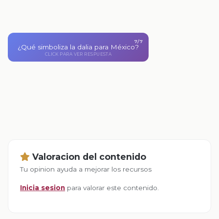
7/7
¿Qué simboliza la dalia para México?
Es un símbolo de orgullo cultural y natural asociado
CLICK PARA VER RESPUESTA
con la identidad mexicana.
CLICK PARA VOLVER
Valoracion del contenido
Tu opinion ayuda a mejorar los recursos
Inicia sesion
para valorar este contenido.