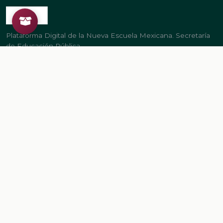
Plataforma Digital de la Nueva Escuela Mexicana. Secretaría
de Educación Pública.
PLATAFORMA
Inicio
Regístrate
Ingresa
LEGAL
Aviso de privacidad
Términos de uso
GOBIERNO
gob.mx/sep