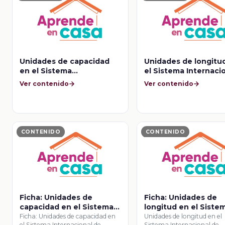
Unidades de capacidad
Unidades de longitu
en el Sistema
el Sistema Internaci
Internacional de
de Unidades y en el
Ver contenido
Ver contenido
Unidades y en el Sistema
Sistema Inglés
Inglés
CONTENIDO
CONTENIDO
Ficha: Unidades de
Ficha: Unidades de
capacidad en el Sistema
longitud en el Siste
Internacional de
Internacional de
Ficha: Unidades de capacidad en
Unidades de longitud en el
el Sistema Internacional de
Sistema Internacional de