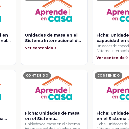
d en
Unidades de masa en el
Ficha: Unidad
onal
Sistema Internacional de
capacidad en 
Unidades y en el Sistema
Internacional 
Unidades de capaci
Ver contenido
Sistema Internacio
Inglés
Unidades y en 
Unidades y en el …
Inglés
Ver contenido
CONTENIDO
CONTENIDO
Ficha: Unidades de masa
Ficha: Unidad
ma
en el Sistema
en el Sistema
Internacional de
Internacional 
Unidades de masa en el Sistema
Ficha: Unidades de
Internacional de Unidades y en el
Sistema Internacio