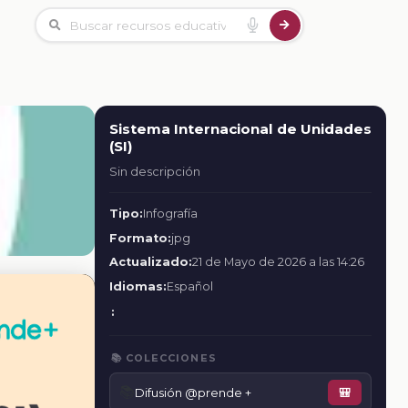
Sistema Internacional de Unidades
(SI)
Sin descripción
Tipo:
Infografía
Formato:
jpg
Actualizado:
21 de Mayo de 2026 a las 14:26
Idiomas:
Español
:
📚 COLECCIONES
📚
Difusión @prende +
🎒