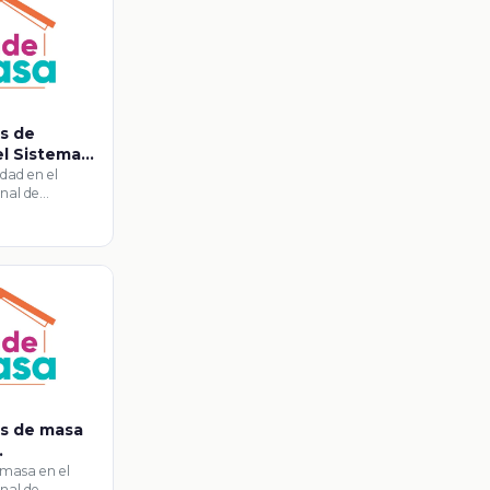
es de
el Sistema
de
dad en el
nal de
el Sistema
es de masa
de
 masa en el
nal de